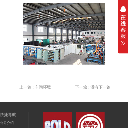
上一篇 :
车间环境
下一篇 : 没有下一篇
快捷导航：
公司介绍