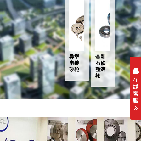
异型
金刚
电镀
石修
砂轮
整滚
轮