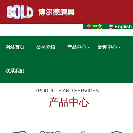
中文
English
网站首页
公司介绍
产品中心
新闻中心
联系我们
PRODUCTS AND SERVICES
产品中心