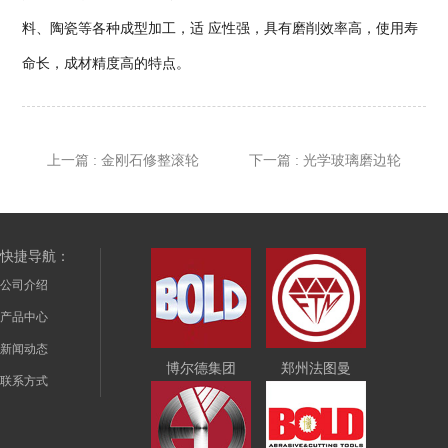
料、陶瓷等各种成型加工，适 应性强，具有磨削效率高，使用寿
命长，成材精度高的特点。
上一篇 :
金刚石修整滚轮
下一篇 :
光学玻璃磨边轮
快捷导航：
公司介绍
产品中心
新闻动态
博尔德集团
郑州法图曼
联系方式